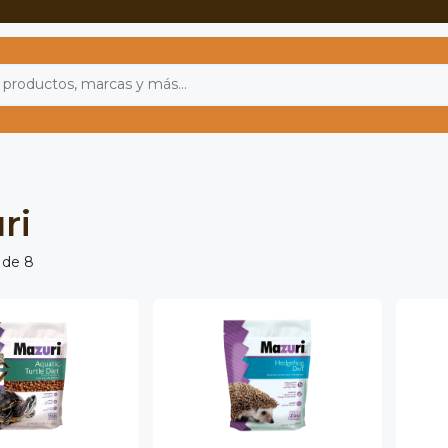
ri
 de 8