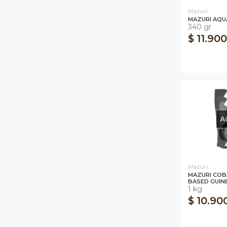
Mazuri
MAZURI AQU
340 gr
$ 11.900
A
Mazuri
MAZURI COB
BASED GUINE
1 kg
$ 10.90