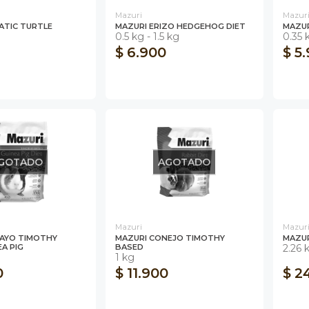
Mazuri
Mazur
ATIC TURTLE
MAZURI ERIZO HEDGEHOG DIET
MAZUR
0.5 kg - 1.5 kg
0.35 
$ 6.900
$ 5
GOTADO
AGOTADO
Mazuri
Mazur
AYO TIMOTHY
MAZURI CONEJO TIMOTHY
MAZUR
A PIG
BASED
2.26 
1 kg
0
$ 11.900
$ 2