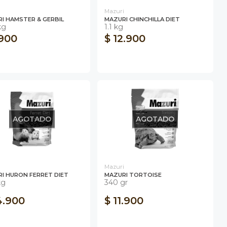
i
Mazuri
I HAMSTER & GERBIL
MAZURI CHINCHILLA DIET
kg
1.1 kg
.900
$ 12.900
AGOTADO
AGOTADO
i
Mazuri
I HURON FERRET DIET
MAZURI TORTOISE
kg
340 gr
4.900
$ 11.900