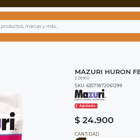
MAZURI HURON FE
2.26 KG
SKU: 63571872061299
Agotado.
$ 24.900
CANTIDAD