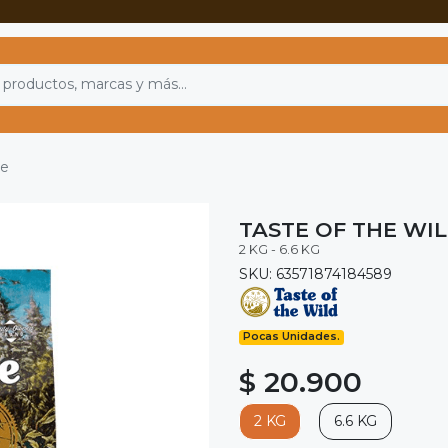
ne
TASTE OF THE WI
2 KG - 6.6 KG
SKU: 63571874184589
Pocas Unidades.
$ 20.900
2 KG
6.6 KG