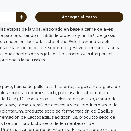
Agregar al carro
las etapas de la vida, elaborado en base a carne de aves
de pato aportando un 36% de proteína y un 16% de grasa.
 criados en libertad. Taste of the Wild Lowland Creek
os de la especie para el soporte digestivo e inmune, taurina
y antioxidantes de vegetales, legumbres y frutas para el
 pretendía la naturaleza.
 pavo, harina de pollo, batatas, lentejas, guisantes, grasa de
les mixtos), codorniz asada, pato asado, sabor natural,
de DHA), DL-metionina, sal, cloruro de potasio, cloruro de
ambuesas, tomates, raíz de achicoria seca, producto seco de
s plantarum, producto seco de fermentación de Bacillus
rmentación de Lactobacillus acidophilus, producto seco de
s faecium, producto seco de fermentación de
 Proteína, suplemento de vitamina E, niacina, proteína de