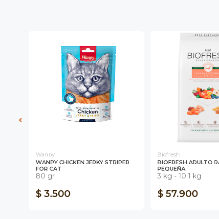
Wanpy
Biofresh
A
WANPY CHICKEN JERKY STRIPER
BIOFRESH ADULTO 
FOR CAT
PEQUEÑA
80 gr
3 kg - 10.1 kg
$ 3.500
$ 57.900