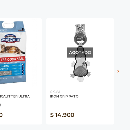
AGOTADO
GIGWI
Taste
ICALITTER ULTRA
IRON GRIP PATO
TAS
390
g
0
$ 14.900
$ 