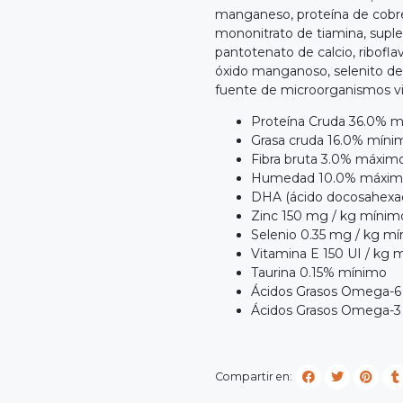
manganeso, proteína de cobre,
mononitrato de tiamina, suple
pantotenato de calcio, ribofla
óxido manganoso, selenito de 
fuente de microorganismos viv
Proteína Cruda 36.0% 
Grasa cruda 16.0% míni
Fibra bruta 3.0% máxim
Humedad 10.0% máxi
DHA (ácido docosahexa
Zinc 150 mg / kg mínim
Selenio 0.35 mg / kg m
Vitamina E 150 UI / kg 
Taurina 0.15% mínimo
Ácidos Grasos Omega-6
Ácidos Grasos Omega-3
Compartir en: