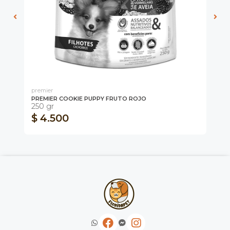
premier
Wa
PREMIER COOKIE PUPPY FRUTO ROJO
WA
250 gr
80
$ 4.500
$