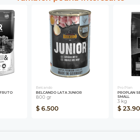
O
Belcando
Pro Plan
 FRUTO
BELCANDO LATA JUNIOR
PROPLAN S
800 gr
SMALL
3 kg
$ 6.500
$ 23.9