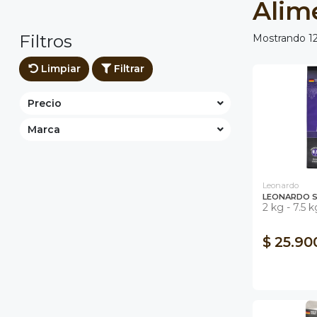
Alim
Filtros
Mostrando 12
Limpiar
Filtrar
Precio
Marca
Leonardo
LEONARDO S
2 kg - 7.5 k
$ 25.90