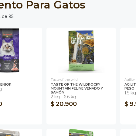
ento Para Gatos
 de 95
Taste of the wild
Agility
ENIOR
TASTE OF THE WILDROCKY
AGILI
g
MOUNTAIN FELINE VENADO Y
PESO
SAMÓN
1.5 k
2 kg - 6.6 kg
0
$ 20.900
$ 9