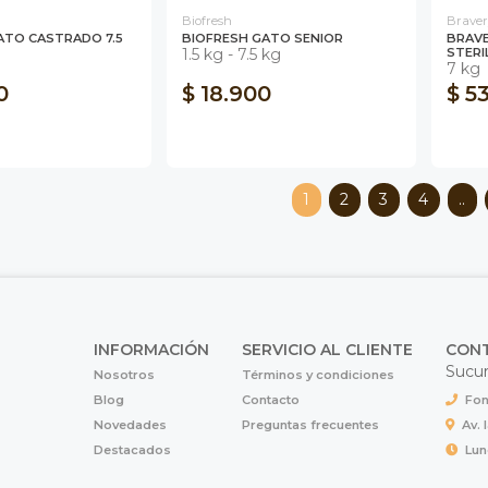
Biofresh
Braver
ATO CASTRADO 7.5
BIOFRESH GATO SENIOR
BRAVE
1.5 kg - 7.5 kg
STERI
7 kg
0
$ 18.900
$ 5
1
2
3
4
..
INFORMACIÓN
SERVICIO AL CLIENTE
CON
Sucur
Nosotros
Términos y condiciones
Blog
Contacto
Fon
Novedades
Preguntas frecuentes
Av. 
Destacados
Lun