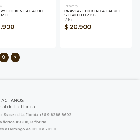
y
Bravery
RY CHICKEN CAT ADULT
BRAVERY CHICKEN CAT ADULT
LIZED
STERILIZED 2 KG
2 kg
3.900
$ 20.900
8
TÁCTANOS
sal de La Florida
o Sucursal La Florida +56 9 8288 8692
la florida #9308, la florida
es a Domingo de 10:00 a 20:00