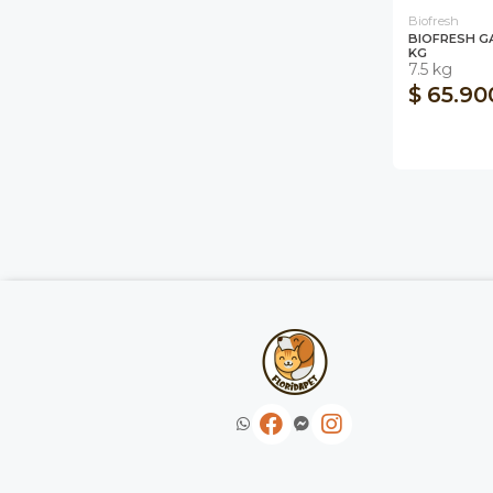
Biofresh
BIOFRESH G
KG
7.5 kg
$ 65.90