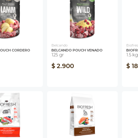
Belcando
Biofre
POUCH CORDERO
BELCANDO POUCH VENADO
BIOFR
125 gr
1.5 kg
$ 2.900
$ 1