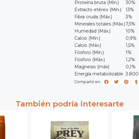
Proteína bruta (Mín.)
30%
Extracto etéreo (Mín.)
13%
Fibra cruda (Máx.)
3%
Minerales totales (Máx.)
7,5%
Humedad (Máx.)
10%
Calcio (Mín.)
0,9%
Calcio (Máx.)
1,5%
Fósforo (Mín.)
1%
Fósforo (Máx.)
1,2%
Magnesio (máx)
0,1%
Energía metabolizable
3.800
Compartir en:
También podría interesarte