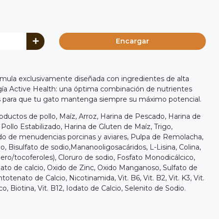
Encargar
órmula exclusivamente diseñada con ingredientes de alta
gía Active Health: una óptima combinación de nutrientes
 para que tu gato mantenga siempre su máximo potencial.
oductos de pollo, Maíz, Arroz, Harina de Pescado, Harina de
ollo Estabilizado, Harina de Gluten de Maíz, Trigo,
ado de menudencias porcinas y aviares, Pulpa de Remolacha,
, Bisulfato de sodio,Mananooligosacáridos, L-Lisina, Colina,
ero/tocoferoles), Cloruro de sodio, Fosfato Monodicálcico,
ato de calcio, Oxido de Zinc, Oxido Manganoso, Sulfato de
Pantotenato de Calcio, Nicotinamida, Vit. B6, Vit. B2, Vit. K3, Vit.
o, Biotina, Vit. B12, Iodato de Calcio, Selenito de Sodio.