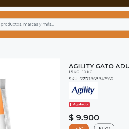
AGILITY GATO AD
1.5 KG - 10 KG
SKU: 63571868847566
Agotado.
$ 9.900
1.5 KG
10 KG