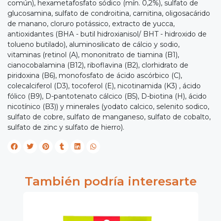
común), hexametafosfato sódico (mín. 0,2%), sulfato de
glucosamina, sulfato de condroitina, carnitina, oligosacárido
de manano, cloruro potássico, extracto de yucca,
antioxidantes (BHA - butil hidroxianisol/ BHT - hidroxido de
tolueno butilado), aluminosilicato de cálcio y sodio,
vitaminas (retinol (A), mononitrato de tiamina (B1),
cianocobalamina (B12), riboflavina (B2), clorhidrato de
piridoxina (B6), monofosfato de ácido ascórbico (C),
colecalciferol (D3), tocoferol (E), nicotinamida (K3) , ácido
fólico (B9), D-pantotenato cálcico (B5), D-biotina (H), ácido
nicotínico (B3)) y minerales (yodato calcico, selenito sodico,
sulfato de cobre, sulfato de manganeso, sulfato de cobalto,
sulfato de zinc y sulfato de hierro).
También podría interesarte