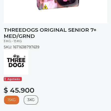
THREEDOGS ORIGINAL SENIOR 7+
MED/GRND
3 KG - 15 KG
SKU: 1671638797639
Agotado.
$ 45.900
15KG
3KG