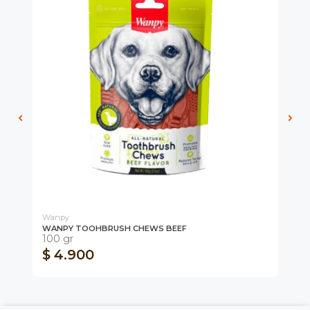
Wanpy
Wa
WANPY TOOHBRUSH CHEWS BEEF
WA
100 gr
10
$ 4.900
$