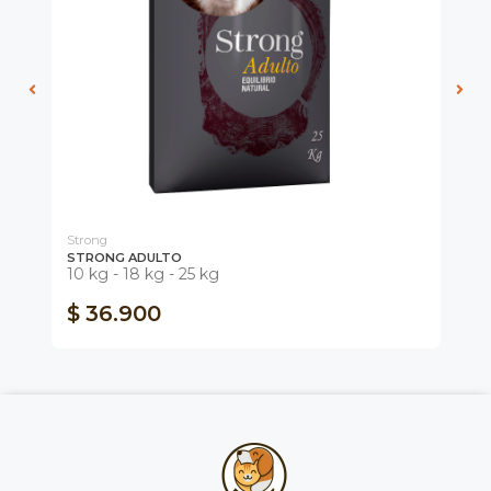
Strong
Tas
 Y
STRONG ADULTO
TA
10 kg - 18 kg - 25 kg
VE
2 
$ 36.900
$