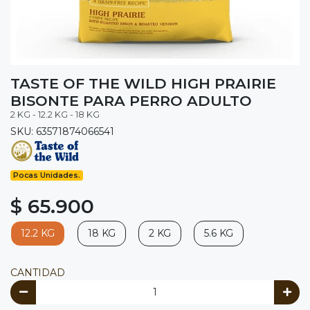
TASTE OF THE WILD HIGH PRAIRIE
BISONTE PARA PERRO ADULTO
2 KG - 12.2 KG - 18 KG
SKU: 63571874066541
Pocas Unidades.
$ 65.900
12.2 KG
18 KG
2 KG
5.6 KG
CANTIDAD