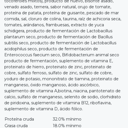
tocoferoles mixtos), producto de huevo, bisonte asado,
venado asado, ternera, sabor natural, orujo de tomate,
proteína de patata, proteína de guisante, pescado de mar
comida, sal, cloruro de colina, taurina, raíz de achicoria seca,
tomates, arándanos, frambuesas, extracto de yuca
schidigera, producto de fermentación de Lactobacillus
plantarum seco, producto de fermentación de Bacillus
subtilis seco, producto de fermentación de Lactobacillus
acidophilus seco, producto de fermentación de
Enterococcus faecium seco, Bifidobacterium animal seco
producto de fermentación, suplemento de vitamina E,
proteinato de hierro, proteinato de zinc, proteinato de
cobre, sulfato ferroso, sulfato de zinc, sulfato de cobre,
yoduro de potasio, mononitrato de tiamina, proteinato de
manganeso, óxido manganoso, ácido ascórbico,
suplemento de vitamina A,biotina, niacina, pantotenato de
calcio, sulfato de manganeso, selenito de sodio, clorhidrato
de piridoxina, suplemento de vitamina B12, riboflavina,
suplemento de vitamina D, ácido fólico.
Proteína cruda
32.0% mínimo
Grasa cruda
18.0% mínimo