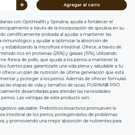
Agregar al carro
as con OptiHealth y Spirulina, ayuda a fortalecer el
incipalmente a través de la incorporación de spirulina en su
sido científicamente probada al ayudar a mantener las
a inmunológico y ayudar a optimizar la absorción de
 y estabilizando la microflora intestinal. Ofrece, a través de
tenido rico en proteínas (26%) y grasas (15%), utilizando
ne fresca de pollo, que ayuda a los perros a mantener la
s fuertes para garantizarle una vida plena y saludable a tu
rece un plan de nutrición de última generación que está
imentar y proteger a los perros. Además de ofrecer fórmulas
todas las etapas de vida y tamaños de razas, PURINA® PRO
almente desarrolladas para atender las necesidades
s perros. Las ventajas de este producto son:
estivo saludable: Prebióticos bioactivos promueven la
lora intestinal de los perros, protegiéndolos de problemas
rea, y promoviendo una mejor absorción de nutrientes para