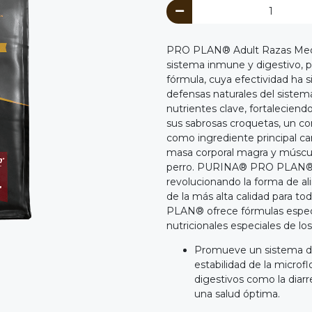
PRO PLAN® Adult Razas Median
sistema inmune y digestivo, pr
fórmula, cuya efectividad ha 
defensas naturales del sistem
nutrientes clave, fortaleciendo
sus sabrosas croquetas, un con
como ingrediente principal car
masa corporal magra y músculo
perro. PURINA® PRO PLAN® of
revolucionando la forma de al
de la más alta calidad para 
PLAN® ofrece fórmulas especi
nutricionales especiales de lo
Promueve un sistema dig
estabilidad de la microf
digestivos como la diar
una salud óptima.