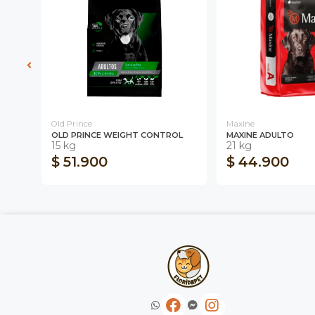
Old Prince
Maxine
OLD PRINCE WEIGHT CONTROL
MAXINE ADULTO
15 kg
21 kg
$ 51.900
$ 44.900