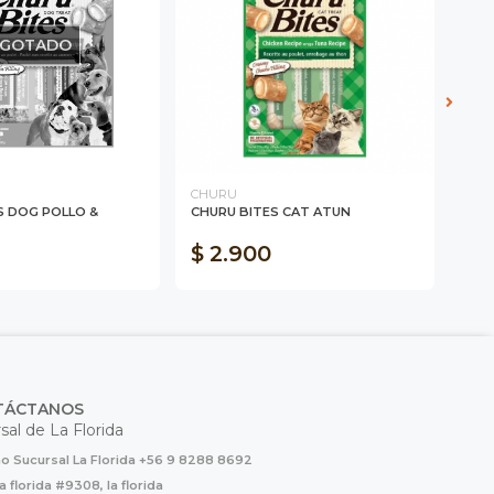
GOTADO
CHURU
Nóm
S DOG POLLO &
CHURU BITES CAT ATUN
NOM
10k
$ 2.900
$ 
TÁCTANOS
sal de La Florida
o Sucursal La Florida +56 9 8288 8692
la florida #9308, la florida