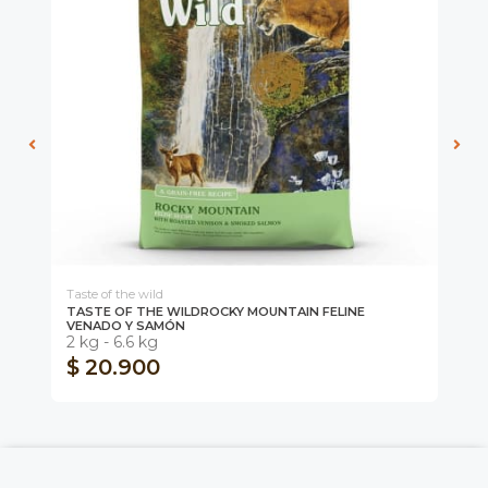
Taste of the wild
Pr
TASTE OF THE WILDROCKY MOUNTAIN FELINE
TO
VENADO Y SAMÓN
2.
2 kg - 6.6 kg
$ 20.900
$