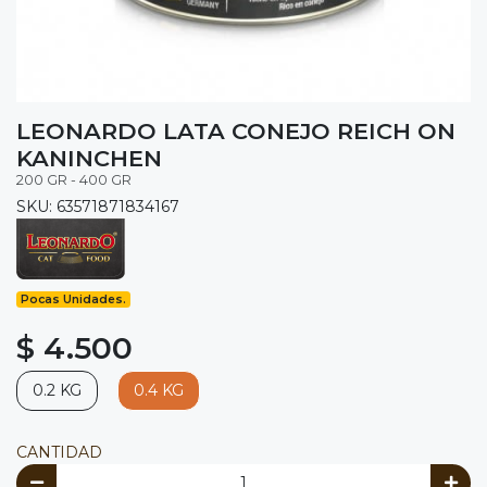
LEONARDO LATA CONEJO REICH ON
KANINCHEN
200 GR - 400 GR
SKU: 63571871834167
Pocas Unidades.
$ 4.500
0.2 KG
0.4 KG
CANTIDAD