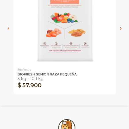
Biofresh
Fel
BIOFRESH SENIOR RAZA PEQUEÑA
FE
3 kg - 10.1 kg
di
$ 57.900
$