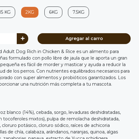
15 KG
2KG
6KG
7.5KG
Agregar al carro
 Adult Dog Rich in Chicken & Rice es un alimento para
as formulado con pollo libre de jaula que le aporta un gran
 pequeña es fácil de morder y masticar y ayuda a reducir la
lud de los perros. Con nutrientes equilibrados necesarios para
orado con super alimentos y probióticos garantizados. Los
porcionar una nutrición más completa a tu mascota.
rroz blanco (14%), cebada, sorgo, levaduras deshidratadas,
n tocoferoles mixtos), pulpa de remolacha deshidratada,
, cloruro potásico, cloruro sódico, raíces de achicoria
llas de chía, calabaza, arándanos, naranjas, quinoa, algas
, zanahorias, papaya, extracto de Yucca schidigera.