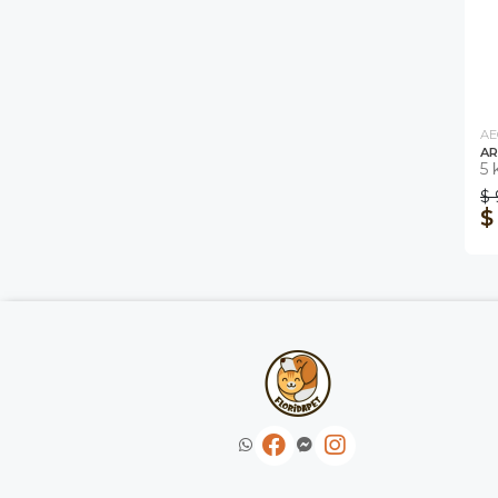
AE
AR
5 
$ 
$