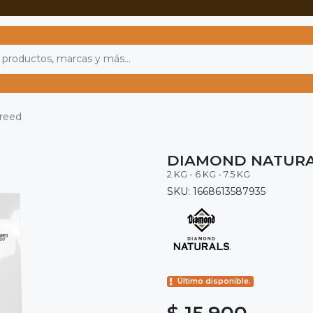
breed
DIAMOND NATURA
2 KG - 6 KG - 7.5 KG
SKU: 1668613587935
Último disponible.
$ 15.900