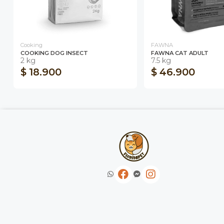
Cooking
FAWNA
COOKING DOG INSECT
FAWNA CAT ADULT
2 kg
7.5 kg
$ 18.900
$ 46.900