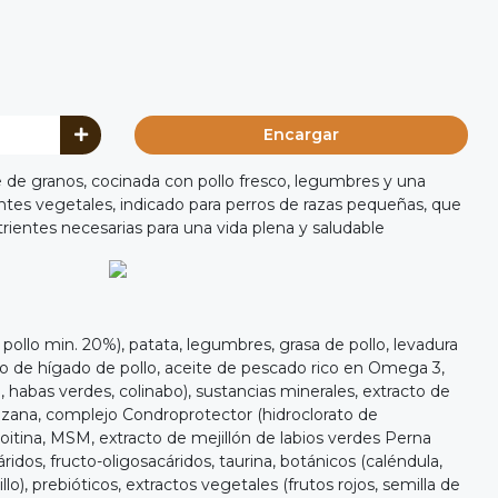
Encargar
e de granos, cocinada con pollo fresco, legumbres y una
ntes vegetales, indicado para perros de razas pequeñas, que
rientes necesarias para una vida plena y saludable
pollo min. 20%), patata, legumbres, grasa de pollo, levadura
do de hígado de pollo, aceite de pescado rico en Omega 3,
a, habas verdes, colinabo), sustancias minerales, extracto de
nzana, complejo Condroprotector (hidroclorato de
oitina, MSM, extracto de mejillón de labios verdes Perna
ridos, fructo-oligosacáridos, taurina, botánicos (caléndula,
llo), prebióticos, extractos vegetales (frutos rojos, semilla de