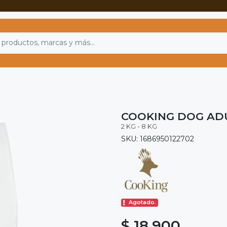
COOKING DOG AD
2 KG - 8 KG
SKU: 1686950122702
Agotado.
$ 18.900