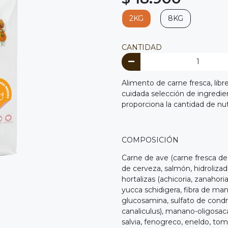
2KG
8KG
CANTIDAD
Alimento de carne fresca, libr
cuidada selección de ingredie
proporciona la cantidad de nut
COMPOSICIÓN
Carne de ave (carne fresca de 
de cerveza, salmón, hidroliza
hortalizas (achicoria, zanahori
yucca schidigera, fibra de ma
glucosamina, sulfato de condr
canaliculus), manano-oligosacá
salvia, fenogreco, eneldo, tomi