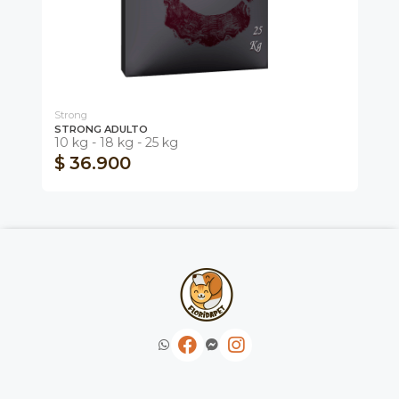
Strong
MA
STRONG ADULTO
MA
10 kg - 18 kg - 25 kg
15
$ 36.900
$