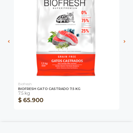
Biofresh
Co
BIOFRESH GATO CASTRADO 7.5 KG
CO
7.5 kg
2 
$ 65.900
$