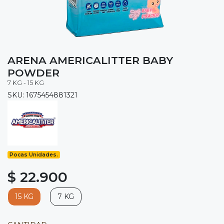
ARENA AMERICALITTER BABY
POWDER
7 KG - 15 KG
SKU: 1675454881321
Pocas Unidades.
$ 22.900
15 KG
7 KG